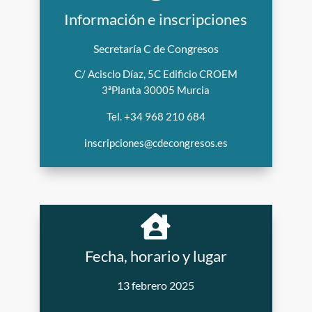
Información e inscripciones
Información e inscripciones
Secretaría C de Congresos
Secretaría C de Congresos
C/ Acisclo Díaz, 5C Edificio CROEM
C/ Acisclo Díaz, 5C Edificio CROEM
3ªPlanta 30005 Murcia
3ªPlanta 30005 Murcia
Tel. +34 968 210 684
Tel. +34 968 210 684
inscripciones@cdecongresos.es
inscripciones@cdecongresos.es


Fecha, horario y lugar
Fecha, horario y lugar
13 febrero 2025
13 febrero 2025