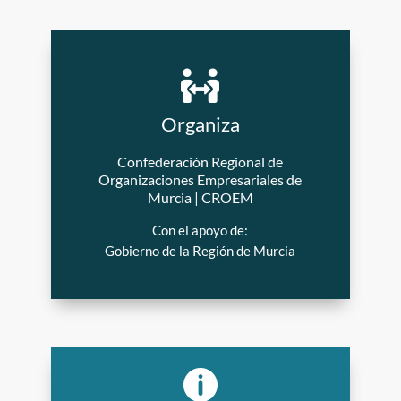


Organiza
Organiza
Confederación Regional de
Confederación Regional de
Organizaciones Empresariales de
Organizaciones Empresariales de
Murcia | CROEM
Murcia | CROEM
Con el apoyo de:
Con el apoyo de:
Gobierno de la Región de Murcia
Gobierno de la Región de Murcia

