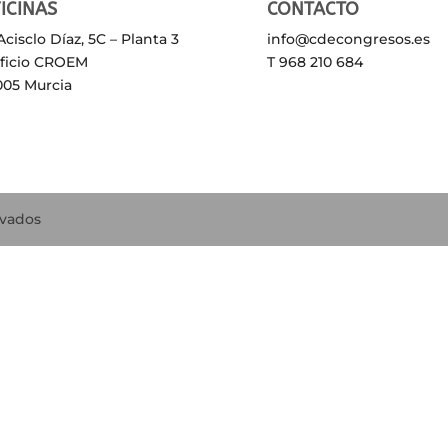
ICINAS
CONTACTO
Acisclo Díaz, 5C – Planta 3
info@cdecongresos.es
ificio CROEM
T 968 210 684
005 Murcia
rvados