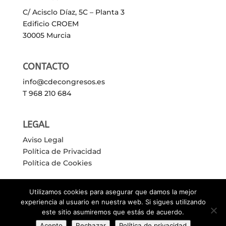
C/ Acisclo Díaz, 5C – Planta 3
Edificio CROEM
30005 Murcia
CONTACTO
info@cdecongresos.es
T 968 210 684
LEGAL
Aviso Legal
Política de Privacidad
Política de Cookies
Utilizamos cookies para asegurar que damos la mejor
experiencia al usuario en nuestra web. Si sigues utilizando
este sitio asumiremos que estás de acuerdo.
Acepto
Rechazar
Política de privacidad