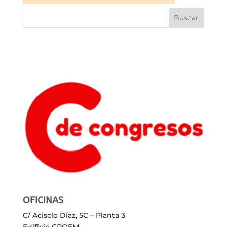
OFICINAS
C/ Acisclo Díaz, 5C – Planta 3