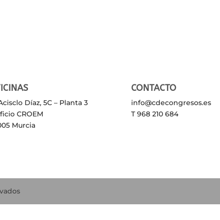
ICINAS
CONTACTO
Acisclo Díaz, 5C – Planta 3
info@cdecongresos.es
ificio CROEM
T 968 210 684
005 Murcia
rvados