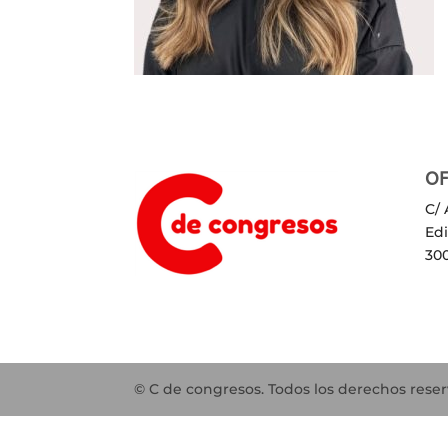
OF
C/ 
Ed
30
© C de congresos. Todos los derechos rese