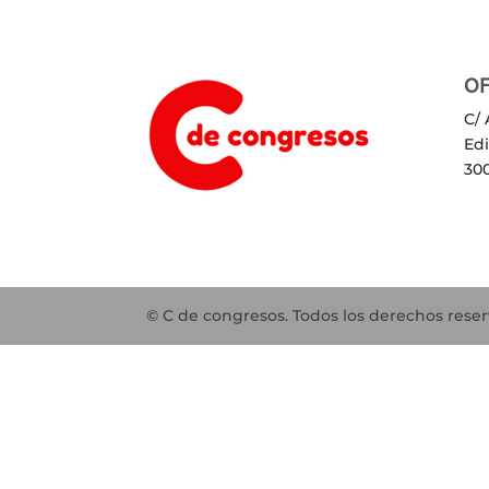
OF
C/ 
Ed
30
© C de congresos. Todos los derechos rese