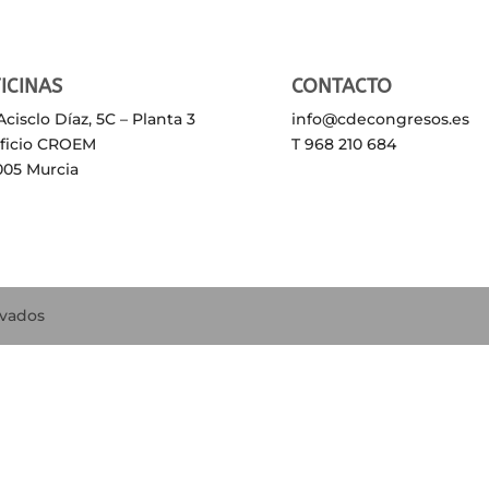
ICINAS
CONTACTO
Acisclo Díaz, 5C – Planta 3
info@cdecongresos.es
ificio CROEM
T 968 210 684
005 Murcia
rvados